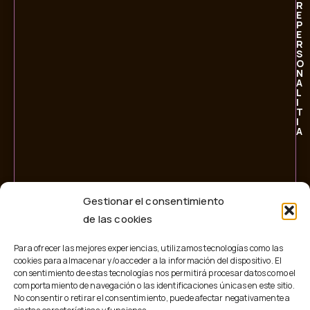
R
E
P
E
R
S
O
N
A
L
I
T
I
A
Gestionar el consentimiento
de las cookies
Para ofrecer las mejores experiencias, utilizamos tecnologías como las
cookies para almacenar y/o acceder a la información del dispositivo. El
consentimiento de estas tecnologías nos permitirá procesar datos como el
comportamiento de navegación o las identificaciones únicas en este sitio.
No consentir o retirar el consentimiento, puede afectar negativamente a