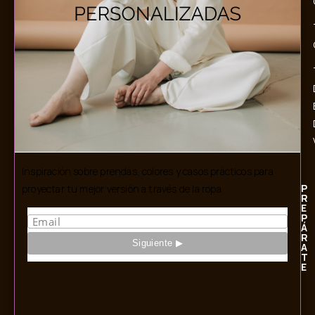
Inspiración sobre prendas, colores y casos prácticos para
P
proyectar tu mejor versión a través de la ropa.
R
E
P
Á
R
A
T
E