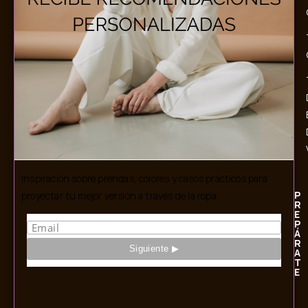
Inspiración sobre prendas, colores y casos prácticos para
P
proyectar tu mejor versión a través de la ropa.
R
E
P
Á
R
A
T
E