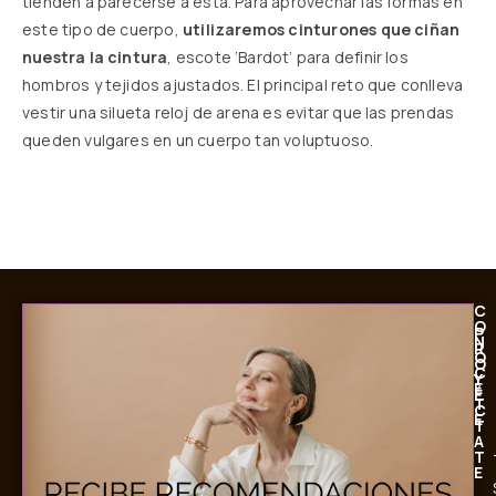
tienden a parecerse a ésta. Para aprovechar las formas en
este tipo de cuerpo,
utilizaremos cinturones que ciñan
nuestra la cintura
, escote ‘Bardot’ para definir los
hombros y tejidos ajustados. El principal reto que conlleva
vestir una silueta reloj de arena es evitar que las prendas
queden vulgares en un cuerpo tan voluptuoso.
C
O
P
N
R
Ó
O
C
Y
E
É
T
C
E
T
A
T
E