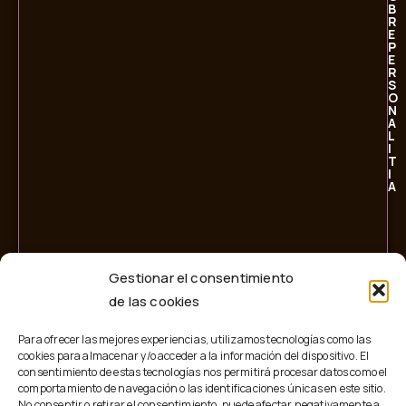
B
R
E
P
E
R
S
O
N
A
L
I
T
I
A
Gestionar el consentimiento
de las cookies
Para ofrecer las mejores experiencias, utilizamos tecnologías como las
cookies para almacenar y/o acceder a la información del dispositivo. El
consentimiento de estas tecnologías nos permitirá procesar datos como el
comportamiento de navegación o las identificaciones únicas en este sitio.
No consentir o retirar el consentimiento, puede afectar negativamente a