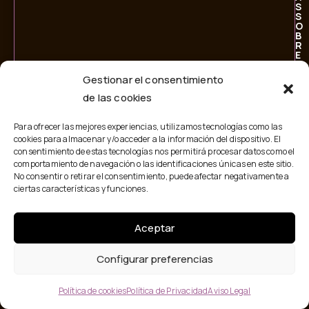
S
S
O
B
R
E
P
E
Gestionar el consentimiento
R
S
de las cookies
O
N
A
Para ofrecer las mejores experiencias, utilizamos tecnologías como las
L
cookies para almacenar y/o acceder a la información del dispositivo. El
I
T
consentimiento de estas tecnologías nos permitirá procesar datos como el
I
comportamiento de navegación o las identificaciones únicas en este sitio.
A
No consentir o retirar el consentimiento, puede afectar negativamente a
ciertas características y funciones.
Aceptar
Configurar preferencias
Política de cookies
Política de Privacidad
Aviso Legal