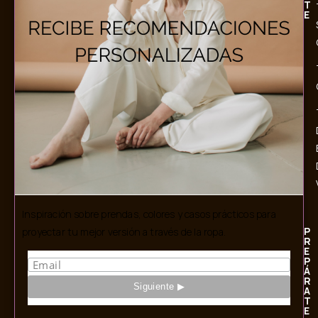
T
E
Inspiración sobre prendas, colores y casos prácticos para
P
proyectar tu mejor versión a través de la ropa.
R
E
P
Á
R
A
T
E