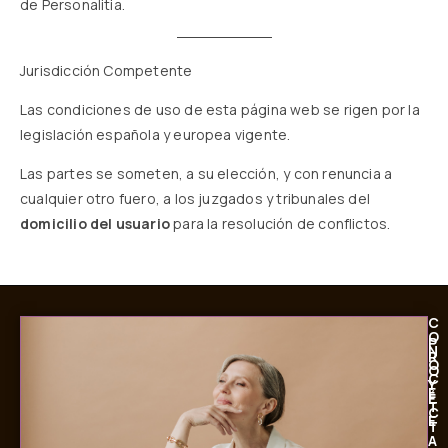
de Personalitia.
Jurisdicción Competente
Las condiciones de uso de esta página web se rigen por la
legislación española y europea vigente.
Las partes se someten, a su elección, y con renuncia a
cualquier otro fuero, a los juzgados y tribunales del
domicilio del usuario
para la resolución de conflictos.
C
O
P
N
R
Ó
O
C
Y
E
É
T
C
E
T
A