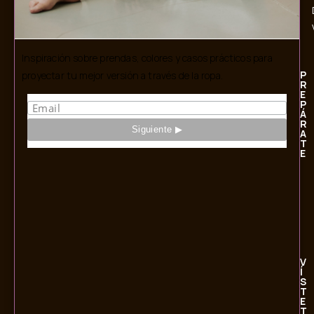
Inspiración sobre prendas, colores y casos prácticos para
P
proyectar tu mejor versión a través de la ropa.
R
E
P
Á
R
A
T
E
V
Í
S
T
E
T