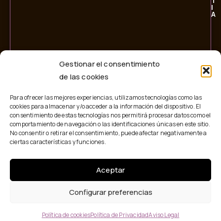
T
I
A
Gestionar el consentimiento
de las cookies
Para ofrecer las mejores experiencias, utilizamos tecnologías como las
cookies para almacenar y/o acceder a la información del dispositivo. El
consentimiento de estas tecnologías nos permitirá procesar datos como el
comportamiento de navegación o las identificaciones únicas en este sitio.
No consentir o retirar el consentimiento, puede afectar negativamente a
ciertas características y funciones.
Aceptar
© 2026 Personalitia. Todos los derechos reservados.
Configurar preferencias
AVISO LEGAL
POLÍTICA DE PRIVACIDAD
POLÍTICA DE COOKIES
Política de cookies
Política de Privacidad
Aviso Legal