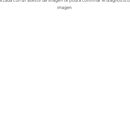
izada con un asesor de imagen te podrá confirmar el diagnóstico 
imagen.