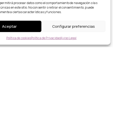
 permitirá procesar datos como el comportamiento de navegación o las
 únicas en este sitio. No consentir o retirar el consentimiento, puede
mente a ciertas características y funciones.
Aceptar
Configurar preferencias
Política de cookies
Política de Privacidad
Aviso Legal
YÉCTATE
LISIS DE COLORIMETRÍA 24HRS.
ARIO CÁPSULA Y ESTILISMOS
SORÍA DE IMAGEN PROFESIONAL