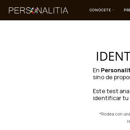
CONÓCETE
PR
IDENT
En
Personali
sino de propo
Este test ana
identificar t
*Rodea con una 
r