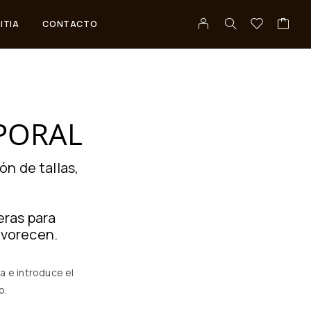
ITIA
CONTACTO
RPORAL
n de tallas,
eras para
avorecen.
a e introduce el
o.