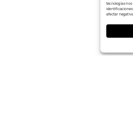
tecnologías nos
identificaciones
afectar negativa
CONÓCETE
PRO
TEST SILUETA CORPORAL
ANÁ
TEST DE COLORIMETRÍA
ARM
TEST DE ESTILO DE VESTIR
ASE