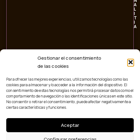
N
A
L
I
T
I
A
Gestionar el consentimiento
de las cookies
Para ofrecer las mejores experiencias, utilizamos tecnologías como las
cookies para almacenar y/o acceder a la información del dispositivo. El
consentimiento de estas tecnologías nos permitirá procesar datos como el
comportamiento de navegación o las identificaciones únicas en este sitio.
No consentir o retirar el consentimiento, puede afectar negativamente a
ciertas características y funciones.
Aceptar
© 2026 Personalitia. Todos los derechos reservados.
Configurar preferencias