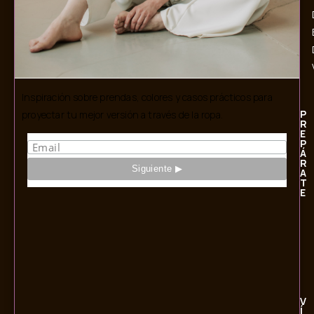
Inspiración sobre prendas, colores y casos prácticos para
P
proyectar tu mejor versión a través de la ropa.
R
E
P
Á
R
A
T
E
V
Í