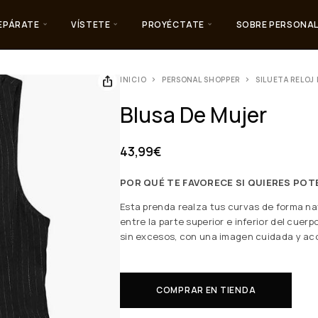
EPÁRATE
VÍSTETE
PROYÉCTATE
SOBRE PERSONAL
INICIO
PERSONAL SHOPPER
SILUETA RELOJ 
Blusa De Mujer
43,99
€
POR QUÉ TE FAVORECE SI QUIERES PO
Esta prenda realza tus curvas de forma nat
entre la parte superior e inferior del cuerp
sin excesos, con una imagen cuidada y aco
COMPRAR EN TIENDA