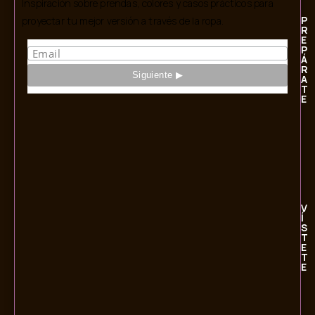
Inspiración sobre prendas, colores y casos prácticos para
P
proyectar tu mejor versión a través de la ropa.
R
E
P
Á
R
A
T
E
V
Í
S
T
E
T
E