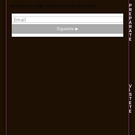
P
proyectar tu mejor versión a través de la ropa.
R
E
P
Á
R
A
T
E
V
Í
S
T
E
T
E