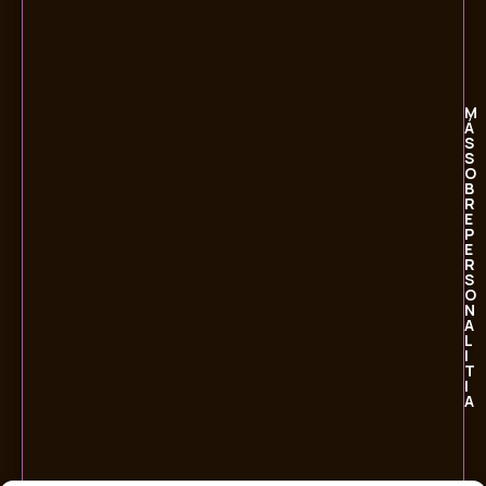
M
Á
S
S
O
B
R
E
P
E
R
S
O
N
A
L
I
T
I
A