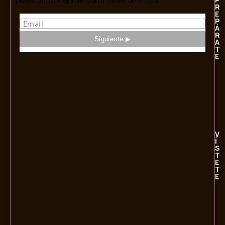
proyectar tu mejor versión a través de la ropa.
R
E
P
Á
R
A
T
E
V
Í
S
T
E
T
E