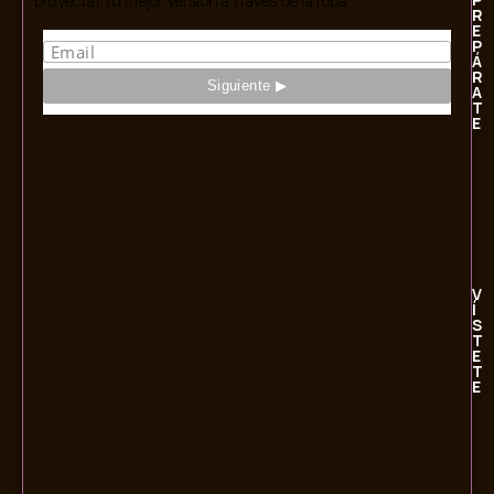
proyectar tu mejor versión a través de la ropa.
R
E
P
Á
R
A
T
E
V
Í
S
T
E
T
E