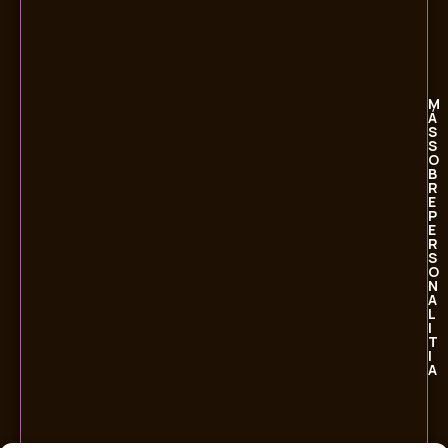
M
Á
S
S
O
B
R
E
P
E
R
S
O
N
A
L
I
T
I
A