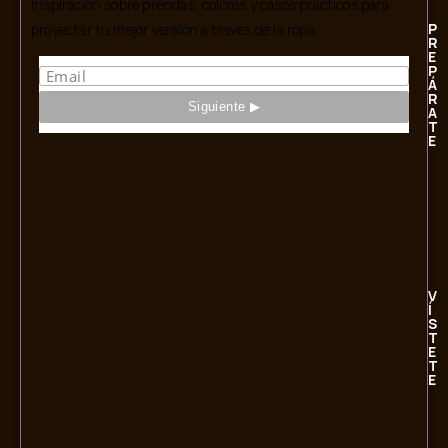
Inspiración sobre prendas, colores y casos prácticos para
P
proyectar tu mejor versión a través de la ropa.
R
E
P
Á
R
A
T
E
V
Í
S
T
E
T
E