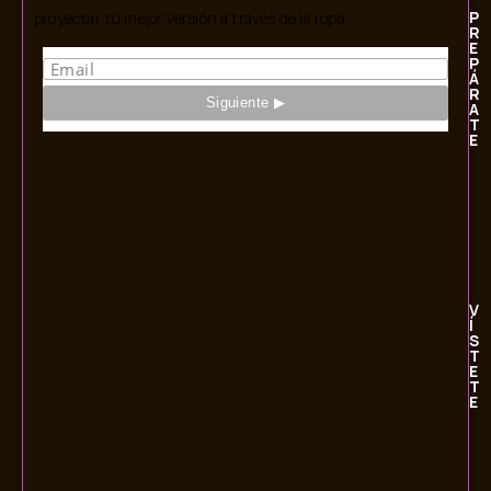
P
proyectar tu mejor versión a través de la ropa.
R
E
P
Á
R
A
T
E
V
Í
S
T
E
T
E