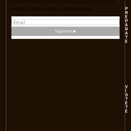
Inspiración sobre prendas, colores y casos prácticos para
P
proyectar tu mejor versión a través de la ropa.
R
E
P
Á
R
A
T
E
V
Í
S
T
E
T
E