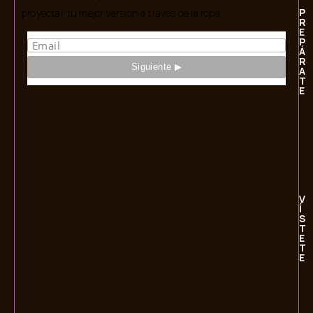
P
proyectar tu mejor versión a través de la ropa.
R
E
P
Á
R
A
T
E
V
Í
S
T
E
T
E