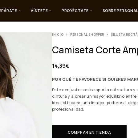
EPÁRATE
VÍSTETE
PROYÉCTATE
SOBRE PERSONAL
INICIO
PERSONAL SHOPPER
SILUETA RECT
Camiseta Corte Amp
14,39
€
POR QUÉ TE FAVORECE SI QUIERES MAR
Este conjunto sastre aporta estructura y o
cintura y a crear un mayor equilibrio entre 
ideal si buscas una imagen poderosa, elega
profesionalidad.
COMPRAR EN TIENDA