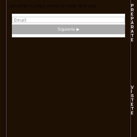
P
proyectar tu mejor versión a través de la ropa.
R
E
P
Á
R
A
T
E
V
Í
S
T
E
T
E