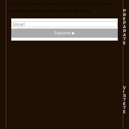
Inspiración sobre prendas, colores y casos prácticos para
P
proyectar tu mejor versión a través de la ropa.
R
E
P
Á
R
A
T
E
V
Í
S
T
E
T
E