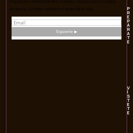
Inspiración sobre prendas, colores y casos prácticos para
P
proyectar tu mejor versión a través de la ropa.
R
E
P
Á
R
A
T
E
V
Í
S
T
E
T
E