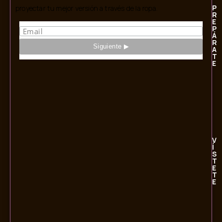
P
proyectar tu mejor versión a través de la ropa.
R
E
P
Á
R
A
T
E
V
Í
S
T
E
T
E