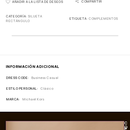
COMPARTIR
AÑADIR A LA LISTA DE DESEOS
CATEGORÍA:
SILUETA
ETIQUETA:
COMPLEMENTOS
RECTÁNGULO
INFORMACIÓN ADICIONAL
DRESS CODE
Business Casual
ESTILO PERSONAL
Clásico
MARCA
Michael Kors
C
O
P