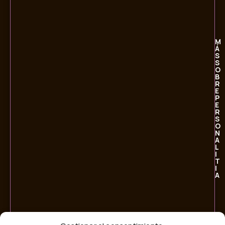
M
Á
S
S
O
B
R
E
P
E
R
S
O
N
A
L
I
T
I
A