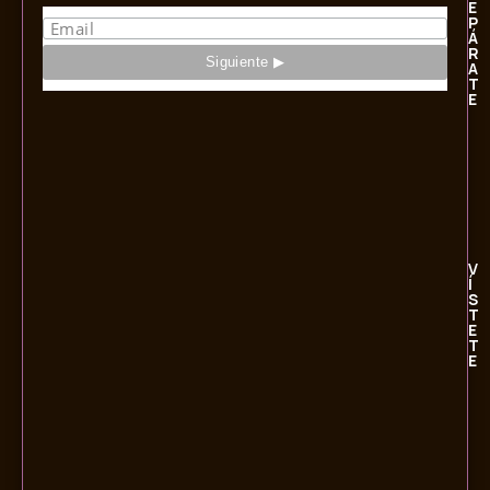
E
P
Á
R
A
T
E
V
Í
S
T
E
T
E