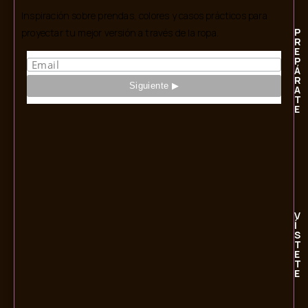
Inspiración sobre prendas, colores y casos prácticos para
P
proyectar tu mejor versión a través de la ropa.
R
E
P
Á
R
A
T
E
V
Í
S
T
E
T
E