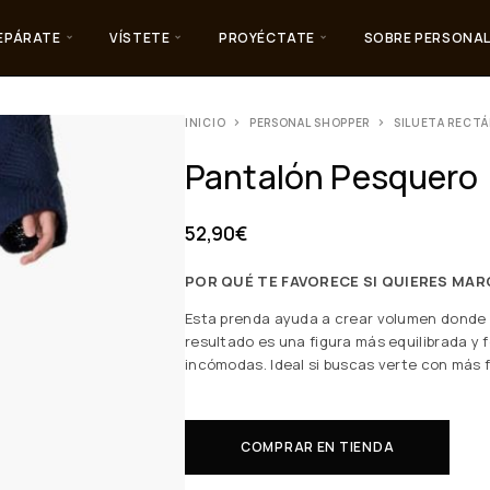
EPÁRATE
VÍSTETE
PROYÉCTATE
SOBRE PERSONAL
INICIO
PERSONAL SHOPPER
SILUETA RECT
Pantalón Pesquero
52,90
€
POR QUÉ TE FAVORECE SI QUIERES MAR
Esta prenda ayuda a crear volumen donde lo
resultado es una figura más equilibrada y f
incómodas. Ideal si buscas verte con más 
COMPRAR EN TIENDA