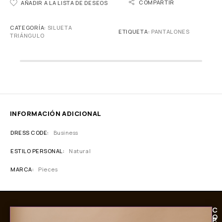
COMPARTIR
AÑADIR A LA LISTA DE DESEOS
CATEGORÍA:
SILUETA
ETIQUETA:
PANTALONES
TRIÁNGULO
INFORMACIÓN ADICIONAL
DRESS CODE
Business
ESTILO PERSONAL
Natural
MARCA
Pieces
C
O
P