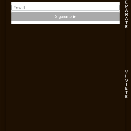
E
P
Á
R
A
T
E
V
Í
S
T
E
T
E