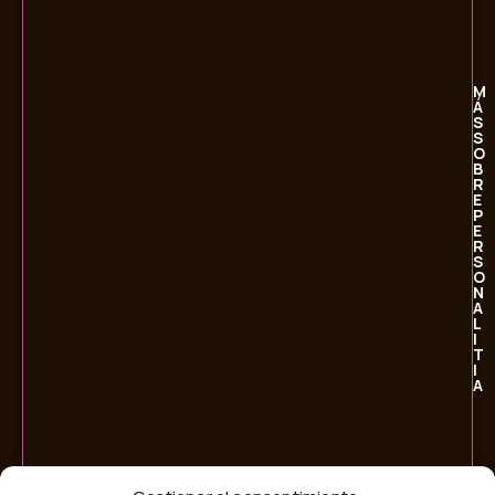
M
Á
S
S
O
B
R
E
P
E
R
S
O
N
A
L
I
T
I
A