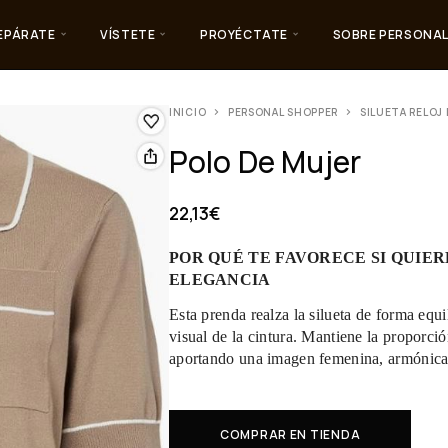
EPÁRATE
VÍSTETE
PROYÉCTATE
SOBRE PERSONAL
INICIO
PERSONAL SHOPPER
SILUETA RELOJ 
Polo De Mujer
22,13
€
POR QUÉ TE FAVORECE SI QUIE
ELEGANCIA
Esta prenda realza la silueta de forma equi
visual de la cintura. Mantiene la proporción
aportando una imagen femenina, armónica y
COMPRAR EN TIENDA