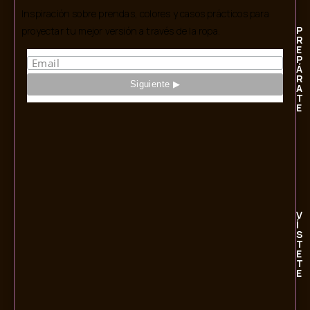
Inspiración sobre prendas, colores y casos prácticos para
P
proyectar tu mejor versión a través de la ropa.
R
E
P
Á
R
A
T
E
V
Í
S
T
E
T
E