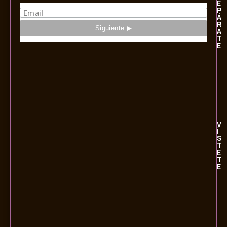
E
P
Á
R
A
T
E
V
Í
S
T
E
T
E