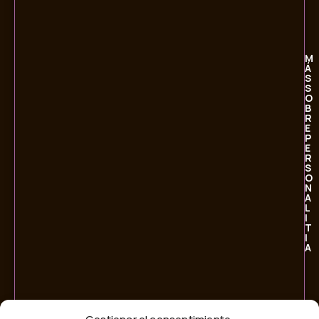
M
Á
S
S
O
B
R
E
P
E
R
S
O
N
A
L
I
T
I
A