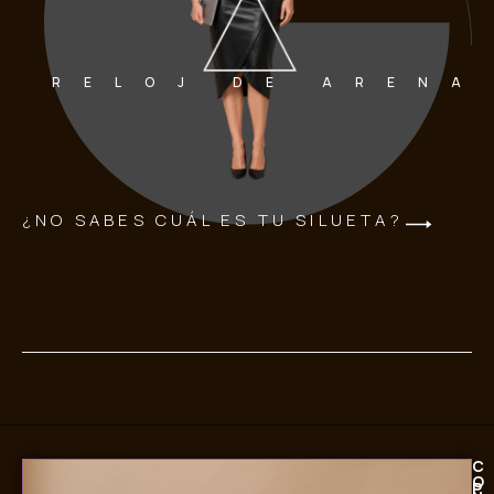
RELOJ DE ARENA
¿NO SABES CUÁL ES TU SILUETA?
C
O
P