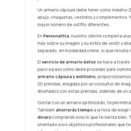
Un armario cápsula debe tener como máximo 20
abajo, chaquetas, vestidos y complementos. Y 
mayor número de outfits diferentes.
En
Personalitia
, nuestro cliente completa un
más sobre su imagen y su estilo de vestir y 
separado, en modalidad online, lo que resulta m
El
servicio de armario detox
se hace a través 
paso a paso cómo debe proceder para culminar 
armario cápsula y estilismo
,
proporcionamos a
20 prendas, elegidas por un consultor de image
diseñados con estas prendas, además de un se
Contar con un armario optimizado, te permitirá
También
ahorrarás tiempo
a la hora de elegir
dinero
comprando solo lo que te sienta bien. T
orientado a los objetivos profesionales que te