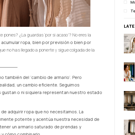
M
T
LAT
e pones? ¿La guardas ‘por si acaso’? No eres la
acumular ropa, bien por previsión o bien por
ue no has llegado a ponerte y sigue colgada de la
 también del ‘cambio de armario’. Pero
realidad, un cambio eficiente. Seguimos
s gustan o ni siquiera representan nuestro estado
a de adquirir ropa que no necesitamos. La
damente potente y acentúa nuestra necesidad de
 tener un armario saturado de prendas y
 y cómo combinarlo.