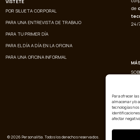
corp
VÍSTETE
de
POR SILUETA CORPORAL
tec
PARA UNA ENTREVISTA DE TRABAJO
24/7
PARA TU PRIMER DÍA
PARA EL DÍA A DÍA EN LA OFICINA
PARA UNA OFICINA INFORMAL
MÁS
SOB
CO
BLO
Para ofrecer las
almacenar y/o ac
TÉR
tecnologías nos
identificaciones
afectar negativa
© 2026 Personalitia. Todos los derechos reservados.