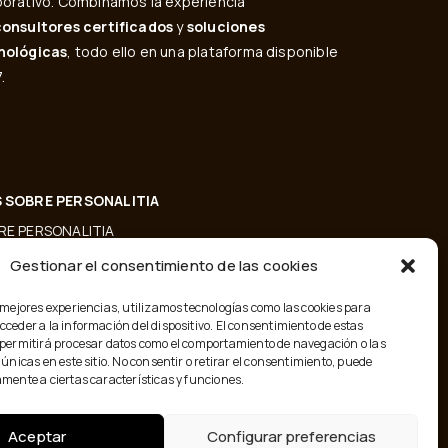
orativo. Combinamos la experiencia
consultores certificados
y
soluciones
nológicas
, todo ello en una plataforma disponible
.
 SOBRE PERSONALITIA
RE PERSONALITIA
Gestionar el consentimiento de las cookies
NTACTO
G
 mejores experiencias, utilizamos tecnologías como las cookies para
ceder a la información del dispositivo. El consentimiento de estas
MINOS Y CONDICIONES
 permitirá procesar datos como el comportamiento de navegación o las
 únicas en este sitio. No consentir o retirar el consentimiento, puede
mente a ciertas características y funciones.
Aceptar
Configurar preferencias