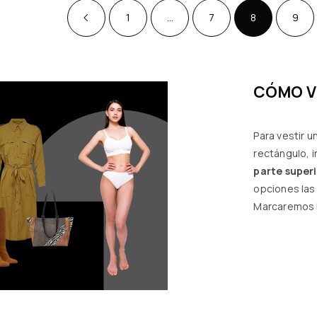
1
…
7
8
9
CÓMO V
Para vestir u
rectángulo, 
parte superi
opciones las
Marcaremos l