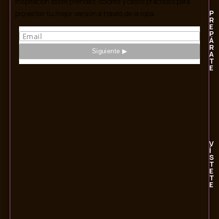
Inspiración sobre prendas, colores y casos prácticos para
P
proyectar tu mejor versión a través de la ropa.
R
E
P
Á
R
A
T
E
V
Í
S
T
E
T
E