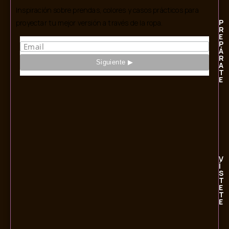
Inspiración sobre prendas, colores y casos prácticos para
P
proyectar tu mejor versión a través de la ropa.
R
E
P
Á
R
A
T
E
V
Í
S
T
E
T
E