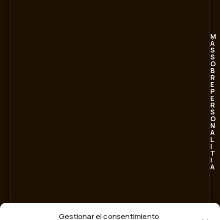
M
Á
S
S
O
B
R
E
P
E
R
S
O
N
A
L
I
T
I
A
Gestionar el consentimiento