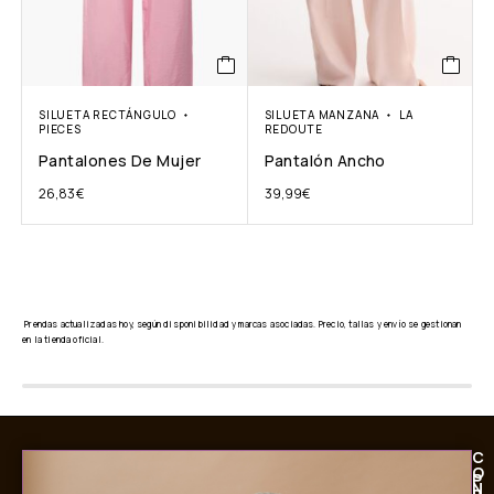
SILUETA RECTÁNGULO
SILUETA MANZANA
LA
PIECES
REDOUTE
Pantalones De Mujer
Pantalón Ancho
26,83
€
39,99
€
Prendas actualizadas hoy, según disponibilidad y marcas asociadas. Precio, tallas y envío se gestionan
en la tienda oficial.
C
O
P
N