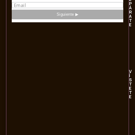
P
Á
R
A
T
E
V
Í
S
T
E
T
E