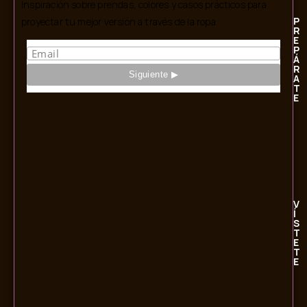
Inspiración sobre prendas, colores y casos prácticos para
P
proyectar tu mejor versión a través de la ropa.
R
E
P
Á
R
A
T
E
V
Í
S
T
E
T
E