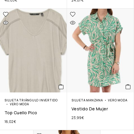
40,03
€
24,07
€
SILUETA TRIÁNGULO INVERTIDO
SILUETA MANZANA
VERO MODA
VERO MODA
Vestido De Mujer
Top Cuello Pico
23,99
€
16,02
€