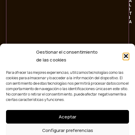
A
L
I
T
I
A
Gestionar el consentimiento
de las cookies
Para ofrecer las mejores experiencias, utilizamos tecnologías como las
cookies para almacenar y/o acceder a la información del dispositivo. El
consentimiento de estas tecnologías nos permitirá procesar datos como el
comportamiento de navegación o las identificaciones únicas en este sitio.
No consentir o retirar el consentimiento, puede afectar negativamente a
ciertas características y funciones.
Aceptar
© 2026 Personalitia. Todos los derechos reservados.
Configurar preferencias
AVISO LEGAL
POLÍTICA DE PRIVACIDAD
POLÍTICA DE COOKIES