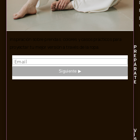
Inspiración sobre prendas, colores y casos prácticos para
P
proyectar tu mejor versión a través de la ropa.
R
E
P
Á
R
A
T
E
V
Í
S