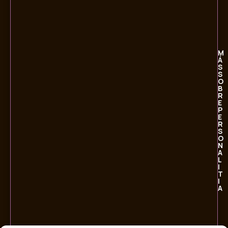
M
Á
S
S
O
B
R
E
P
E
R
S
O
N
A
L
I
T
I
A