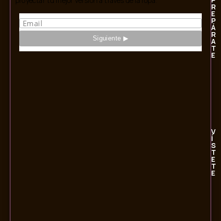
proyectar tu mejor versión a través de la ropa.
R
E
P
Á
R
A
T
E
V
Í
S
T
E
T
E