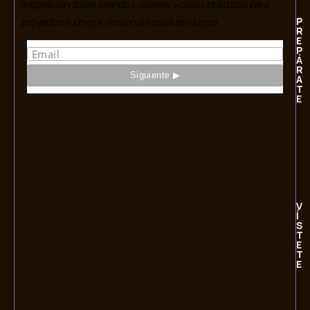
Inspiración sobre prendas, colores y casos prácticos para
P
proyectar tu mejor versión a través de la ropa.
R
E
P
Á
R
A
T
E
V
Í
S
T
E
T
E