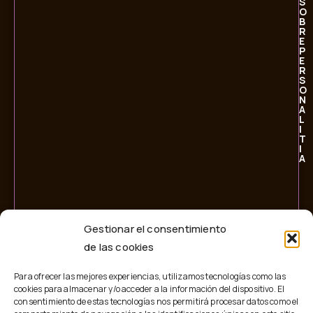
S
O
B
R
E
P
E
R
S
O
N
A
L
I
T
I
A
Gestionar el consentimiento
de las cookies
Para ofrecer las mejores experiencias, utilizamos tecnologías como las
cookies para almacenar y/o acceder a la información del dispositivo. El
consentimiento de estas tecnologías nos permitirá procesar datos como el