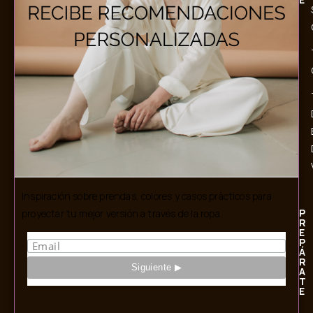
Inspiración sobre prendas, colores y casos prácticos para
P
proyectar tu mejor versión a través de la ropa.
R
E
P
Á
R
A
T
E