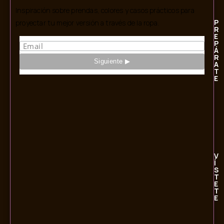
Inspiración sobre prendas, colores y casos prácticos para
P
proyectar tu mejor versión a través de la ropa.
R
E
P
Á
R
A
T
E
V
Í
S
T
E
T
E