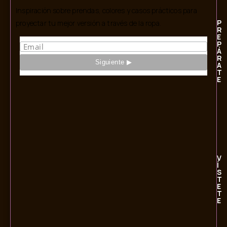
Inspiración sobre prendas, colores y casos prácticos para
P
proyectar tu mejor versión a través de la ropa.
R
E
P
Á
R
A
T
E
V
Í
S
T
E
T
E