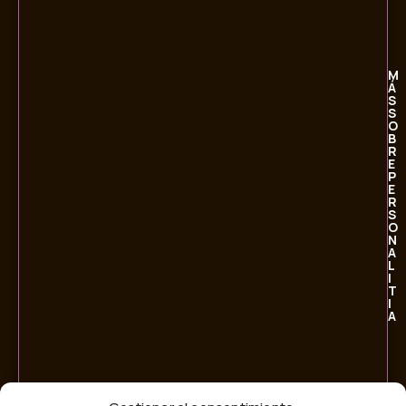
M
Á
S
S
O
B
R
E
P
E
R
S
O
N
A
L
I
T
I
A