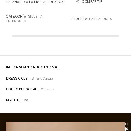
COMPARTIR
AÑADIR A LA LISTA DE DESEOS
CATEGORÍA:
SILUETA
ETIQUETA:
PANTALONES
TRIÁNGULO
INFORMACIÓN ADICIONAL
DRESS CODE
Smart Casual
ESTILO PERSONAL
Clásico
MARCA
OVS
C
O
P