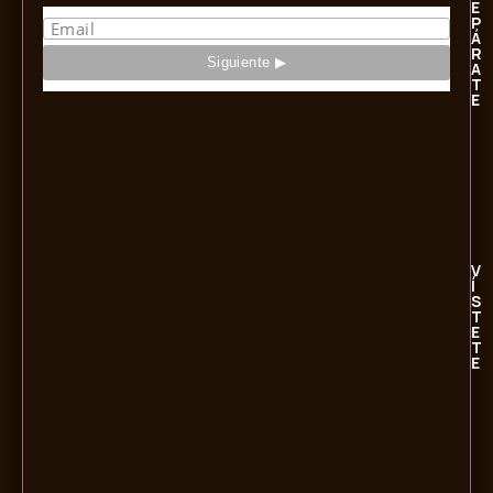
E
P
Á
R
A
T
E
V
Í
S
T
E
T
E