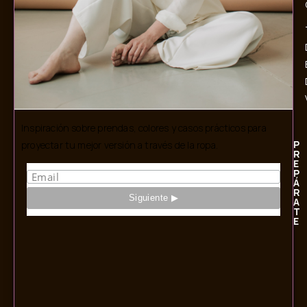
Inspiración sobre prendas, colores y casos prácticos para
P
proyectar tu mejor versión a través de la ropa.
R
E
P
Á
R
A
T
E