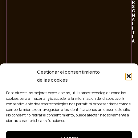
R
S
O
N
A
L
I
T
I
A
Gestionar el consentimiento
de las cookies
Para ofrecer las mejores experiencias, utilizamos tecnologías como las
cookies para almacenar y/o acceder a la información del dispositivo. El
consentimiento de estas tecnologías nos permitirá procesar datos como el
comportamiento de navegación o las identificaciones únicas en este sitio.
No consentir o retirar el consentimiento, puede afectar negativamente a
ciertas características y funciones.