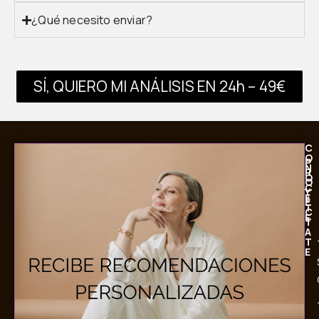
¿Qué necesito enviar?
SÍ, QUIERO MI ANÁLISIS EN 24h – 49€
C
O
P
N
R
Ó
O
C
Y
E
É
T
C
E
T
A
T
E